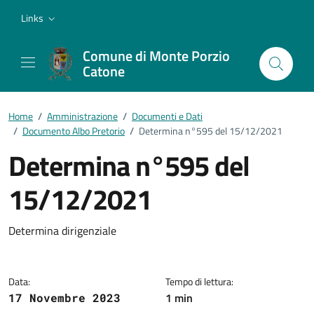
Vai ai contenuti
Vai al footer
Links
Comune di Monte Porzio
Catone
Home
/
Amministrazione
/
Documenti e Dati
/
Documento Albo Pretorio
/
Determina n°595 del 15/12/2021
Determina n°595 del
15/12/2021
Dettagli del documento
Determina dirigenziale
Data:
Tempo di lettura:
1 min
17 Novembre 2023