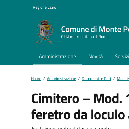
Vai ai contenuti
Vai al footer
Regione Lazio
Comune di Monte P
Città metropolitana di Roma
Amministrazione
Novità
Serviz
Home
/
Amministrazione
/
Documenti e Dati
/
Moduli
Cimitero – Mod. 
feretro da loculo
Traslazione feretro da loculo a tomba