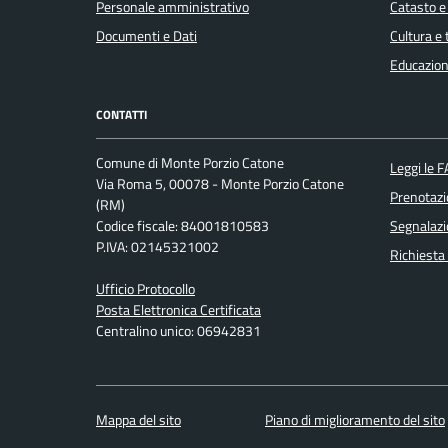
Personale amministrativo
Catasto e
Documenti e Dati
Cultura e
Educazion
CONTATTI
Comune di Monte Porzio Catone
Leggi le 
Via Roma 5, 00078 - Monte Porzio Catone
Prenotaz
(RM)
Codice fiscale: 84001810583
Segnalazi
P.IVA: 02145321002
Richiesta
Ufficio Protocollo
Posta Elettronica Certificata
Centralino unico: 06942831
Mappa del sito
Piano di miglioramento del sito