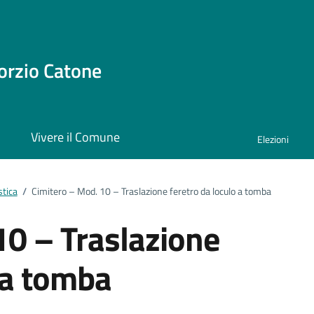
orzio Catone
i
Vivere il Comune
Elezioni
stica
/
Cimitero – Mod. 10 – Traslazione feretro da loculo a tomba
10 – Traslazione
 a tomba