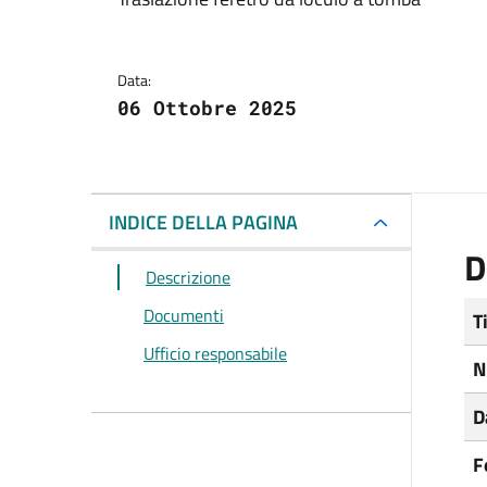
Dettagli del docum
Data:
06 Ottobre 2025
INDICE DELLA PAGINA
D
Descrizione
Documenti
T
Ufficio responsabile
N
D
F