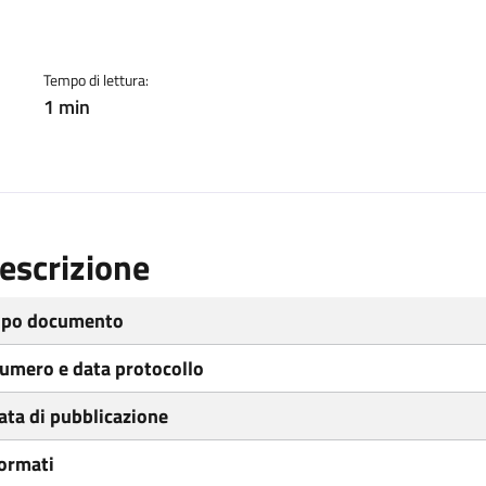
ento
Tempo di lettura:
1 min
escrizione
ipo documento
umero e data protocollo
ata di pubblicazione
ormati