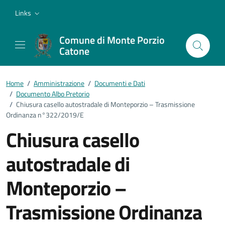
Vai ai contenuti
Vai al footer
Links
Comune di Monte Porzio
Catone
Home
/
Amministrazione
/
Documenti e Dati
/
Documento Albo Pretorio
/
Chiusura casello autostradale di Monteporzio – Trasmissione
Ordinanza n°322/2019/E
Chiusura casello
autostradale di
Monteporzio –
Trasmissione Ordinanza