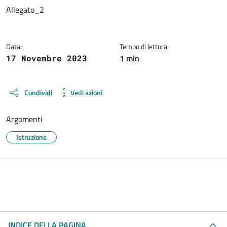
Dettagli del documento
Allegato_2
Data:
Tempo di lettura:
1 min
17 Novembre 2023
Condividi
Vedi azioni
Argomenti
Istruzione
INDICE DELLA PAGINA