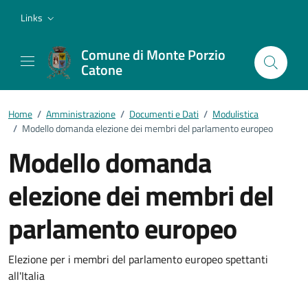
Vai ai contenuti
Vai al footer
Links
Comune di Monte Porzio
Catone
Home
/
Amministrazione
/
Documenti e Dati
/
Modulistica
/
Modello domanda elezione dei membri del parlamento europeo
Modello domanda
elezione dei membri del
parlamento europeo
Dettagli del documento
Elezione per i membri del parlamento europeo spettanti
all'Italia