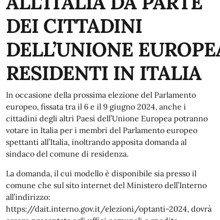
ALL’ITALIA DA PARTE
DEI CITTADINI
DELL’UNIONE
EUROPE
RESIDENTI IN ITALIA
In occasione della prossima elezione del Parlamento
europeo, fissata tra il 6 e il 9 giugno 2024, anche i
cittadini degli altri Paesi dell’Unione Europea potranno
votare in Italia per i membri del Parlamento europeo
spettanti all’Italia, inoltrando apposita domanda al
sindaco del comune di residenza.
La domanda, il cui modello è disponibile sia presso il
comune che sul sito internet del Ministero dell’Interno
all’indirizzo:
https://dait.interno.gov.it/elezioni/optanti-2024, dovrà