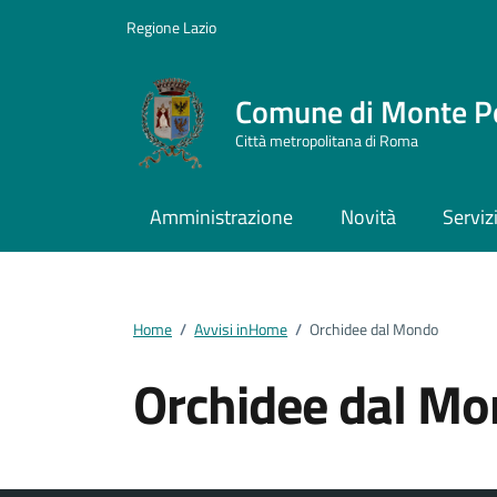
Vai ai contenuti
Vai al footer
Regione Lazio
Comune di Monte P
Città metropolitana di Roma
Amministrazione
Novità
Serviz
Home
/
Avvisi inHome
/
Orchidee dal Mondo
Orchidee dal M