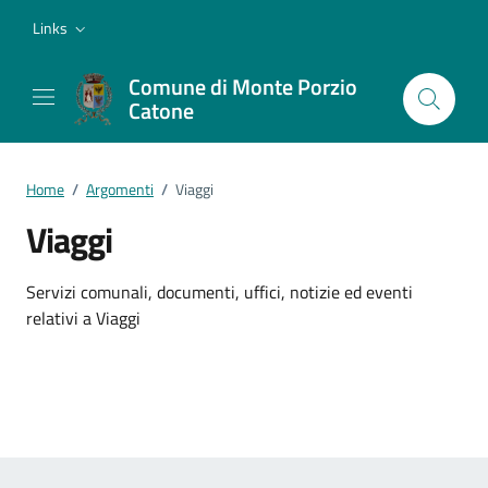
Vai ai contenuti
Vai al footer
Links
Comune di Monte Porzio
Catone
Home
/
Argomenti
/
Viaggi
Viaggi
Dettagli dell'argomento
Servizi comunali, documenti, uffici, notizie ed eventi
relativi a Viaggi