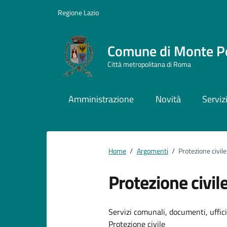
Vai ai contenuti
Vai al footer
Regione Lazio
Comune di Monte P
Città metropolitana di Roma
Amministrazione
Novità
Serviz
Home
/
Argomenti
/
Protezione civile
Protezione civil
Dettagli dell
Servizi comunali, documenti, uffici,
Protezione civile