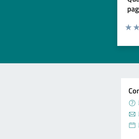
pag
Valuta 
Val
Con