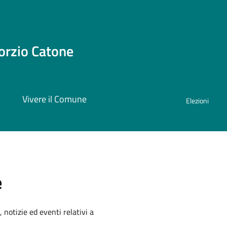
orzio Catone
i
Vivere il Comune
Elezioni
e
'argomento
 notizie ed eventi relativi a