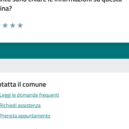
ina?
1 stelle su 5
uta 2 stelle su 5
Valuta 3 stelle su 5
Valuta 4 stelle su 5
Valuta 5 stelle su 5
tatta il comune
Leggi le domande frequenti
Richiedi assistenza
Prenota appuntamento