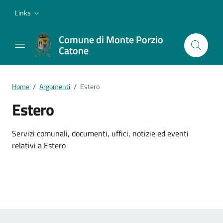
Vai ai contenuti
Vai al footer
Links
Comune di Monte Porzio
Catone
Home
/
Argomenti
/
Estero
Estero
Dettagli dell'argomento
Servizi comunali, documenti, uffici, notizie ed eventi
relativi a Estero